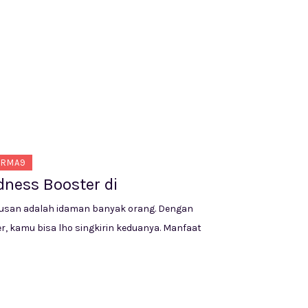
ERMA9
 Removal di
but) yang nampak berlebihan bikin nggak pede ?
Hair Removal.