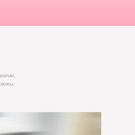
sional,
tikmu.