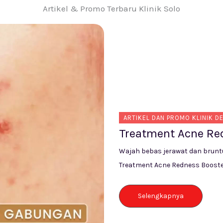
Artikel & Promo Terbaru Klinik Solo
ARTIKEL DAN PROMO KLINIK D
Treatment IPL Hair
Kadang banyak bulu (baca : ram
maka kamu perlu Treatment IPL 
Selengkapnya