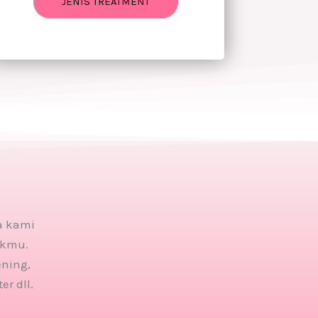
JENIS TREATMENT
ka kami
ikmu.
ening,
r dll.