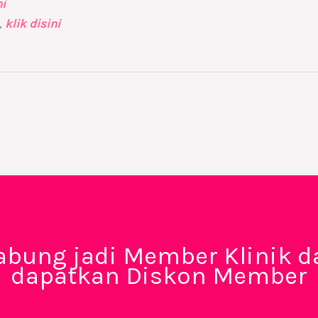
ni
,
klik disini
abung jadi Member Klinik d
dapatkan Diskon Member