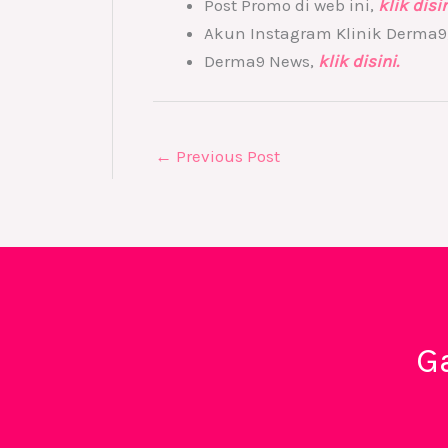
Post Promo di web ini,
klik disi
Akun Instagram Klinik Derma9
Derma9 News,
klik disini.
←
Previous Post
G