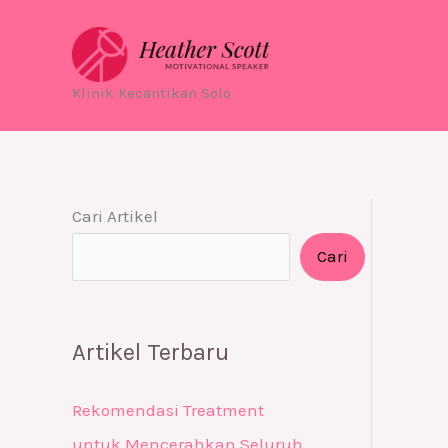
Skip
to
content
Klinik Kecantikan Solo
Cari Artikel
Cari
Artikel Terbaru
Rekomendasi Treatment
untuk Mencerahkan Seluruh