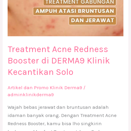
Treatment Acne Redness
Booster di DERMA9 Klinik
Kecantikan Solo
Artikel dan Promo Klinik Derma9
/
adminklinikderma9
Wajah bebas jerawat dan bruntusan adalah
idaman banyak orang. Dengan Treatment Acne
Redness Booster, kamu bisa lho singkirin