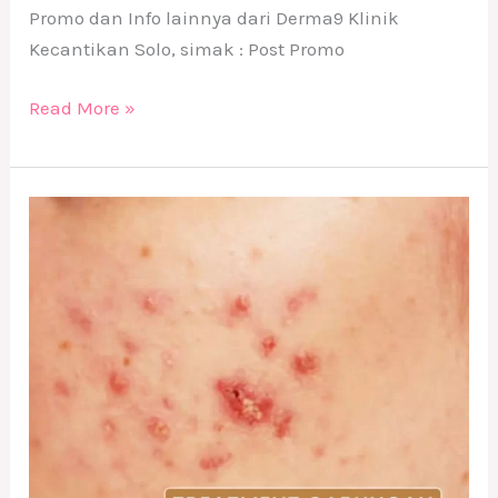
Promo dan Info lainnya dari Derma9 Klinik
Kecantikan Solo, simak : Post Promo
Read More »
Treatment
Acne
Redness
Booster
di
DERMA9
Klinik
Kecantikan
Solo