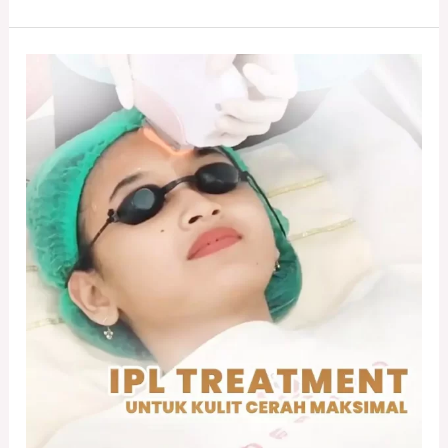
Treatment
IPL
di
DERMA9
Klinik
Kecantikan
Solo