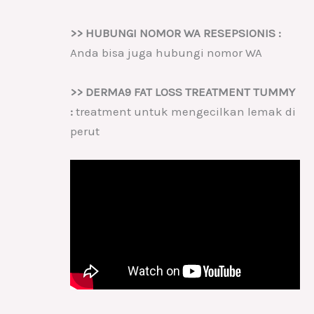
>> HUBUNGI NOMOR WA RESEPSIONIS :
Anda bisa juga hubungi nomor WA
>> DERMA9 FAT LOSS TREATMENT TUMMY
:
treatment untuk mengecilkan lemak di
perut