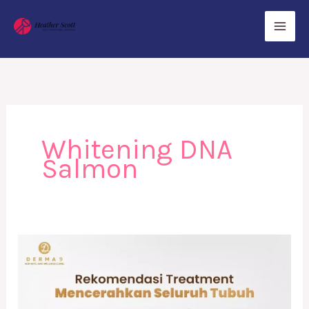
Skip
to
content
Whitening DNA
Salmon
Rekomendasi
Treatment
untuk
Mencerahkan