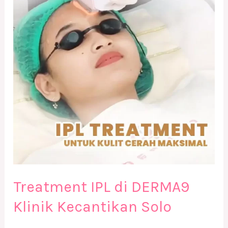
DERMA9
Klinik
Kecantikan
Solo
Treatment IPL di DERMA9
Klinik Kecantikan Solo