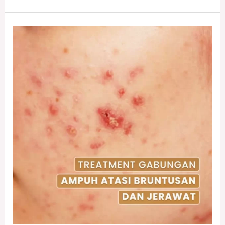
Treatment
Acne
Redness
Booster
di
DERMA9
Klinik
Kecantikan
Solo