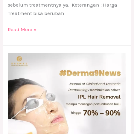
sebelum treatmentnya ya.. Keterangan : Harga
Treatment bisa berubah
Read More »
Treatment
IPL
Hair
Removal
di
DERMA9
Klinik
Kecantikan
Solo