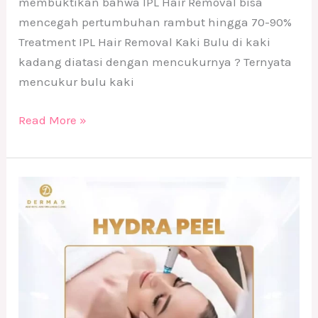
membuktikan bahwa IPL Hair Removal bisa
mencegah pertumbuhan rambut hingga 70-90%
Treatment IPL Hair Removal Kaki Bulu di kaki
kadang diatasi dengan mencukurnya ? Ternyata
mencukur bulu kaki
Read More »
Treatment
Hydra
Peel
DERMA9
Klinik
Kecantikan
Solo