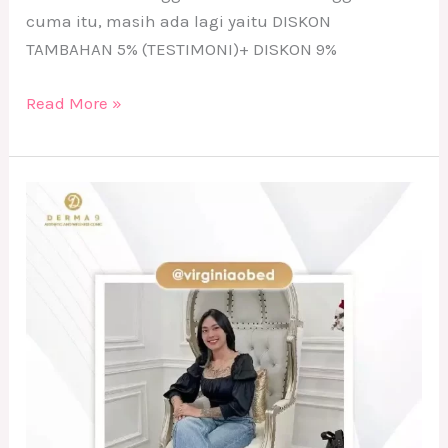
cuma itu, masih ada lagi yaitu DISKON
TAMBAHAN 5% (TESTIMONI)+ DISKON 9%
Read More »
Testimoni
Treatment
Acne
Relieve
Booster
dan
Chubby
Lifting