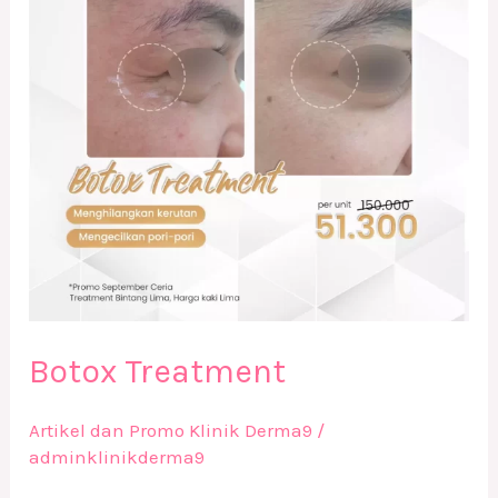
Botox Treatment
Artikel dan Promo Klinik Derma9
/
adminklinikderma9