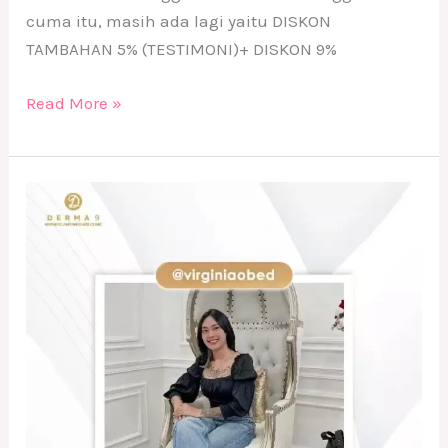
cuma itu, masih ada lagi yaitu DISKON
TAMBAHAN 5% (TESTIMONI)+ DISKON 9%
Read More »
Testimoni
Treatment
Acne
Relieve
Booster
dan
Chubby
Lifting