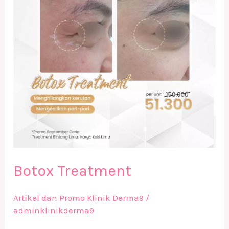
Botox Treatment
Artikel dan Promo Klinik Derma9
/
adminklinikderma9