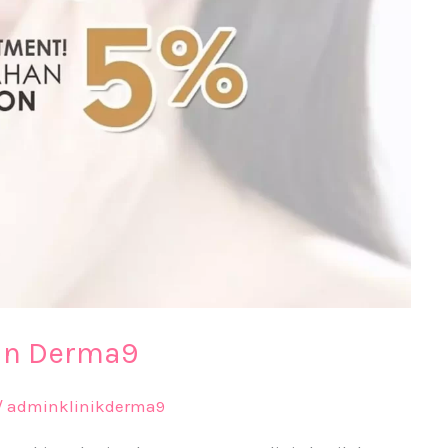
an Derma9
/
adminklinikderma9