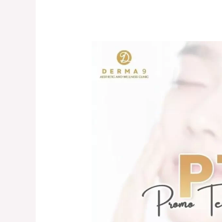
Promo
Tengah
Bulan
Derma9