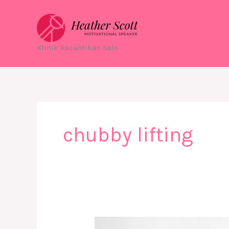
Skip
to
content
Klinik Kecantikan Solo
chubby lifting
Armpit