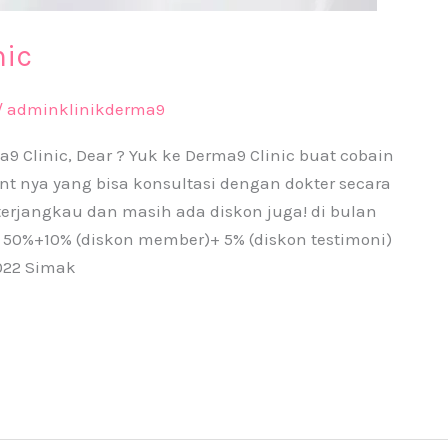
nic
/
adminklinikderma9
 Clinic, Dear ? Yuk ke Derma9 Clinic buat cobain
t nya yang bisa konsultasi dengan dokter secara
terjangkau dan masih ada diskon juga! di bulan
 50%+10% (diskon member)+ 5% (diskon testimoni)
2022 Simak