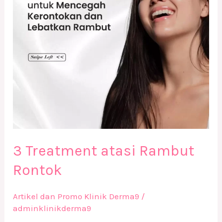
3 Treatment atasi Rambut
Rontok
Artikel dan Promo Klinik Derma9
/
adminklinikderma9