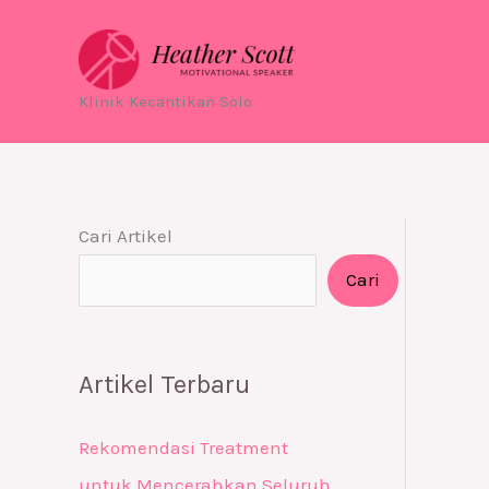
Skip
to
content
Klinik Kecantikan Solo
Cari Artikel
Cari
Artikel Terbaru
Rekomendasi Treatment
untuk Mencerahkan Seluruh