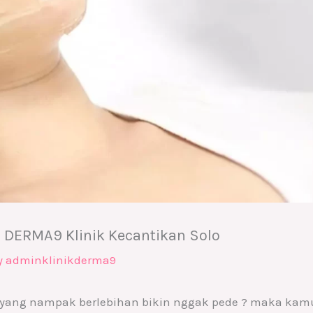
i DERMA9 Klinik Kecantikan Solo
y
adminklinikderma9
 yang nampak berlebihan bikin nggak pede ? maka kam