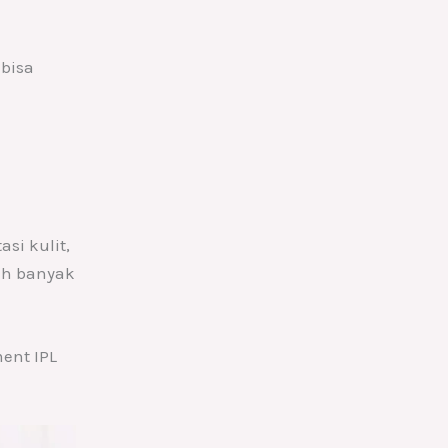
 bisa
si kulit,
ih banyak
ent IPL