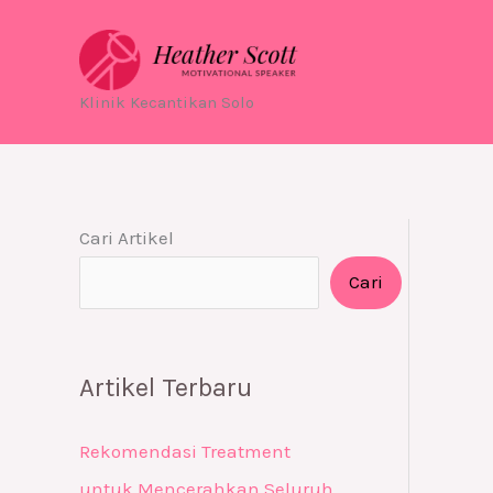
Skip
to
content
Klinik Kecantikan Solo
Cari Artikel
Cari
Artikel Terbaru
Rekomendasi Treatment
untuk Mencerahkan Seluruh