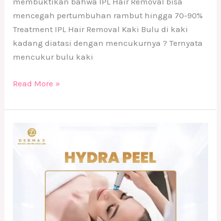
membuktikan bahwa IPL Hair Removal bisa
mencegah pertumbuhan rambut hingga 70-90%
Treatment IPL Hair Removal Kaki Bulu di kaki
kadang diatasi dengan mencukurnya ? Ternyata
mencukur bulu kaki
Read More »
Treatment
Hydra
Peel
DERMA9
Klinik
Kecantikan
Solo