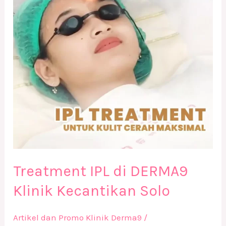
Klinik
Kecantikan
Solo
Treatment IPL di DERMA9
Klinik Kecantikan Solo
Artikel dan Promo Klinik Derma9
/