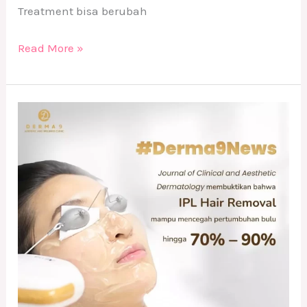
Treatment bisa berubah
Read More »
Treatment
IPL
Hair
Removal
di
DERMA9
Klinik
Kecantikan
Solo