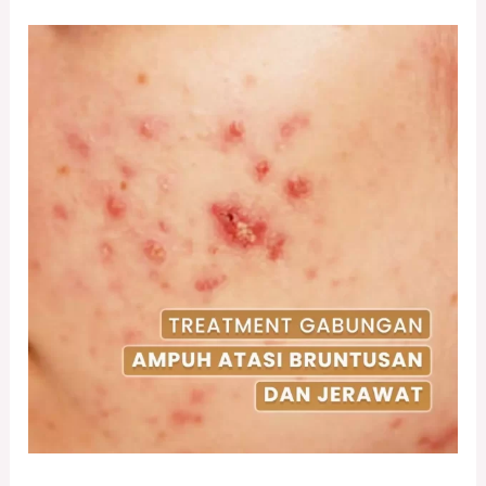
Treatment
Acne
Redness
Booster
di
DERMA9
Klinik
Kecantikan
Solo