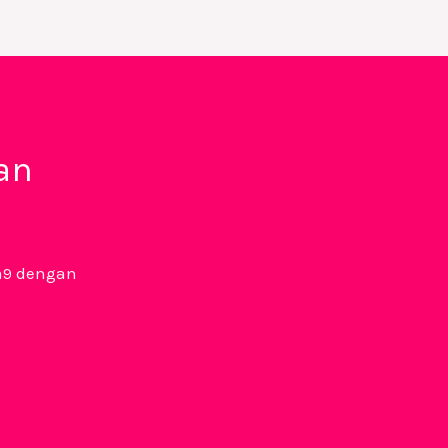
an
a9 dengan